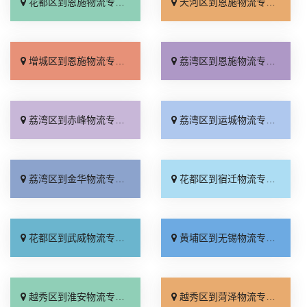
花都区到恩施物流专线_保证时效「全境配送」
天河区到恩施物流专线_直达到站「快速直达」
增城区到恩施物流专线_资质齐全「限时必达」
荔湾区到恩施物流专线_定点发车「直达不中转」
荔湾区到赤峰物流专线_运费多少「资质齐全」
荔湾区到运城物流专线_门到门接送「无需中转」
荔湾区到金华物流专线_要多少钱「几天到达」
花都区到宿迁物流专线_整车配货「费用多少」
花都区到武威物流专线_零担配货「需要几天」
黄埔区到无锡物流专线_合同承运「一站直达」
越秀区到淮安物流专线_省事省心「运价查询」
越秀区到菏泽物流专线_诚信经营「收费介绍」